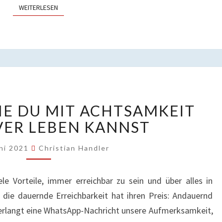
WEITERLESEN
WEITERLESEN
FÜNF
WIE DU MIT ACHTSAMKEIT
TIPPS,
WIE
VER LEBEN KANNST
DU
MIT
uni 2021
Christian Handler
ACHTSAMKEIT
EFFEKTIVER
ele Vorteile, immer erreichbar zu sein und über alles in
LEBEN
 die dauernde Erreichbarkeit hat ihren Preis: Andauernd
KANNST
verlangt eine WhatsApp-Nachricht unsere Aufmerksamkeit,