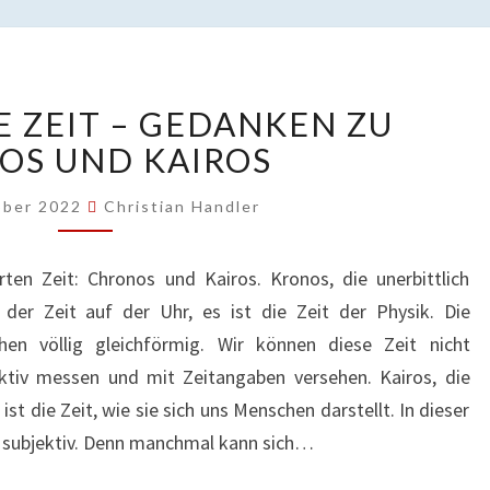
NUTZE
E ZEIT – GEDANKEN ZU
DEINE
ZEIT
OS UND KAIROS
–
GEDANKEN
ober 2022
Christian Handler
ZU
KRONOS
ten Zeit: Chronos und Kairos. Kronos, die unerbittlich
UND
 der Zeit auf der Uhr, es ist die Zeit der Physik. Die
KAIROS
en völlig gleichförmig. Wir können diese Zeit nicht
ektiv messen und mit Zeitangaben versehen. Kairos, die
st die Zeit, wie sie sich uns Menschen darstellt. In dieser
les subjektiv. Denn manchmal kann sich…