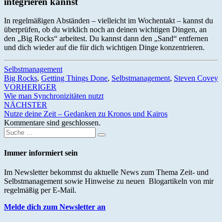
integrieren kannst
In regelmäßigen Abständen – vielleicht im Wochentakt – kannst du
überprüfen, ob du wirklich noch an deinen wichtigen Dingen, an
den „Big Rocks“ arbeitest. Du kannst dann den „Sand“ entfernen
und dich wieder auf die für dich wichtigen Dinge konzentrieren.
Selbstmanagement
Big Rocks
,
Getting Things Done
,
Selbstmanagement
,
Steven Covey
Beitrags-
VORHERIGER
Wie man Synchronizitäten nutzt
Navigation
NÄCHSTER
Nutze deine Zeit – Gedanken zu Kronos und Kairos
Kommentare sind geschlossen.
Suche
Suchen
nach:
Immer informiert sein
Im Newsletter bekommst du aktuelle News zum Thema Zeit- und
Selbstmanagement sowie Hinweise zu neuen Blogartikeln von mir
regelmäßig per E-Mail.
Melde dich zum Newsletter an