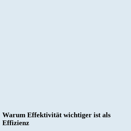
Warum
Warum Effektivität wichtiger ist als
Effektivität
Effizienz
wichtiger
ist