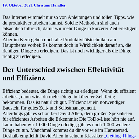
als
19. Oktober 2021
Christian Handler
Effizienz
Das Internet wimmelt nur so von Anleitungen und tollen Tipps, wie
du produktiver arbeiten kannst. Solche Methoden sind auch
tatsächlich hilfreich, damit wir mehr Dinge in kürzerer Zeit erledigen
können.
Aber im Kern gehen doch alle Produktivitätstechniken am
Hauptthema vorbei: Es kommt doch in Wirklichkeit darauf an, die
richtigen Dinge zu erledigen. Das ist noch wichtiger als die Dinge
richtig zu erledigen.
Der Unterschied zwischen Effektivität
und Effizienz
Effizienz bedeutet, die Dinge richtig zu erledigen. Wenn du effizient
arbeitest, dann wirst du mehr Dinge in kürzerer Zeit fertig
bekommen. Das ist natürlich gut. Effizienz ist ein notwendiger
Baustein für gutes Zeit- und Selbstmanagement.
Allerdings gibt es schon bei David Allen, dem großen Spezialisten
für effizientes Arbeiten die Erkenntnis: Die ToDo-Liste hört nie auf,
kaum haben wir 1.000 Dinge erledigt, gibt es noch 1.000 weitere
Dinge zu tun. Manchmal kommst du dir vor wie im Hamsterrad.
Deshalb empfiehlt David Allen in seinem Klassiker
„Getting Things