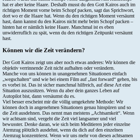
hat er aber keine Haare. Deshalb musst du den Gott Kairos auch im
richtigen Moment vorne beim Schopf packen, sagt das Sprichwort,
dort wo er die Haare hat. Wenn du den richtigen Moment versäumt
hast, dann kannst du den Kairos nicht mehr beim Schopf packen –
hinten hat er nämlich keine Haare. Manchmal ist es eben
unwiderruflich zu spät, wenn du den richtigen Zeitpunkt versäumt
hast.
Können wir die Zeit verändern?
Der Gott Kairos zeigt uns aber noch etwas anderes: Wir können die
objektiv verrinnende Zeit nicht aufhalten oder verändern.
Manche von uns können in unangenehmen Situationen einfach
„wegschalten“ und wie bei einem Film auf „fast forward“ gehen, bis
es vorbei ist. Das ist sicher manchmal hilfreich, auf diese Art eine
Situation auszusitzen. Wenn du aber dein ganzes Leben auf
Autopilot bist, dann versäumst du es.
Viel besser erscheint mir die völlig umgekehrte Methode: Wir
können doch in angenehmen Situationen genau hinspüren und so
die Zeit ausdehnen. Das nennt man meistens „Achtsamkeit“. Wenn
wir achtsam sind, vergeht die Zeit viel langsamer und viel
bewusster. Denke daran, wie sich beim Meditieren jeder einzelne
Atemzug plötzlich ausdehnt, wenn du dich auf den einzelnen
Atemzug konzentrierst. Wenn wir uns mehr von diesen achtsamen