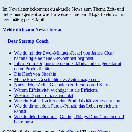
Im Newsletter bekommst du aktuelle News zum Thema Zeit- und
Selbstmanagement sowie Hinweise zu neuen Blogartikeln von mir
regelmäßig per E-Mail.
Melde dich zum Newsletter an
Dear Startup-Coach
Wie du mit der Zwei-Minuten-Regel von James Clear
nachhaltig eine neue Gewohnheit beginnst
Inbox Zero: Organisiere deine E-Mails und steigere damit
deine Produktivität
Die Kraft von Shoshin
Meine kurze Geschichte des Zeitmanagements
Nutze deine Zeit – Gedanken zu Kronos und Kairos
Warum Effektivität wichtiger ist als Effizienz
Wie man Synchronizitäten nutzt
Wie ein Habit Tracker deine Produktivität verbessern kann
Wie du dir mit dem Pareto-Prinzip das Leben erleichtern
kannst
Wie du dein Leben mit „Getting Things Done“ in den Griff
bekommst
© 2026
|
Stolz präsentiert von
WordPress
|
Theme:
Nisarg