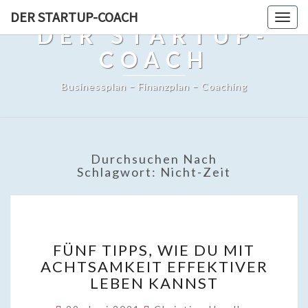
DER STARTUP-COACH
Togg
DER STARTUP-
navig
COACH
Businessplan – Finanzplan – Coaching
Durchsuchen Nach
Schlagwort:
Nicht-Zeit
FÜNF
FÜNF TIPPS, WIE DU MIT
TIPPS,
ACHTSAMKEIT EFFEKTIVER
WIE
LEBEN KANNST
DU
MIT