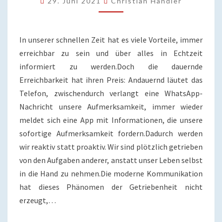
29. Juni 2021
Christian Handler
ACHTSAMKEIT
EFFEKTIVER
LEBEN
KANNST
In unserer schnellen Zeit hat es viele Vorteile, immer
erreichbar zu sein und über alles in Echtzeit
informiert zu werden.Doch die dauernde
Erreichbarkeit hat ihren Preis: Andauernd läutet das
Telefon, zwischendurch verlangt eine WhatsApp-
Nachricht unsere Aufmerksamkeit, immer wieder
meldet sich eine App mit Informationen, die unsere
sofortige Aufmerksamkeit fordern.Dadurch werden
wir reaktiv statt proaktiv. Wir sind plötzlich getrieben
von den Aufgaben anderer, anstatt unser Leben selbst
in die Hand zu nehmen.Die moderne Kommunikation
hat dieses Phänomen der Getriebenheit nicht
erzeugt,…