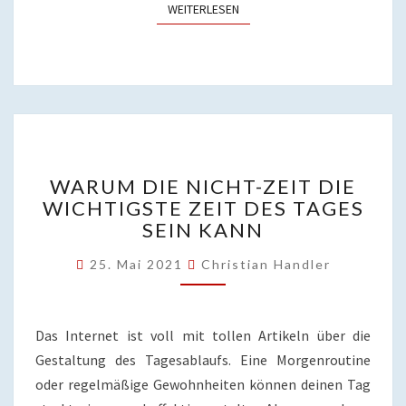
WEITERLESEN
WEITERLESEN
WARUM
WARUM DIE NICHT-ZEIT DIE
DIE
WICHTIGSTE ZEIT DES TAGES
NICHT-
SEIN KANN
ZEIT
DIE
25. Mai 2021
Christian Handler
WICHTIGSTE
ZEIT
DES
TAGES
Das Internet ist voll mit tollen Artikeln über die
SEIN
Gestaltung des Tagesablaufs. Eine Morgenroutine
KANN
oder regelmäßige Gewohnheiten können deinen Tag