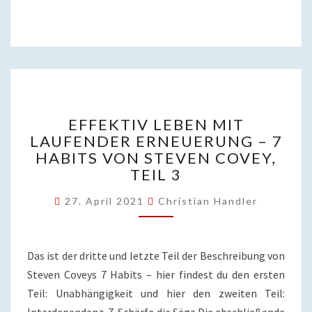
EFFEKTIV
EFFEKTIV LEBEN MIT
LEBEN
LAUFENDER ERNEUERUNG – 7
MIT
HABITS VON STEVEN COVEY,
LAUFENDER
ERNEUERUNG
TEIL 3
–
7
27. April 2021
Christian Handler
HABITS
VON
STEVEN
Das ist der dritte und letzte Teil der Beschreibung von
COVEY,
Steven Coveys 7 Habits – hier findest du den ersten
TEIL
Teil: Unabhängigkeit und hier den zweiten Teil:
3