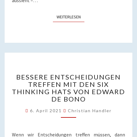
aussieht –…
WEITERLESEN
WEITERLESEN
BESSERE
BESSERE ENTSCHEIDUNGEN
ENTSCHEIDUNGEN
TREFFEN MIT DEN SIX
TREFFEN
THINKING HATS VON EDWARD
MIT
DEN
DE BONO
SIX
THINKING
6. April 2021
Christian Handler
HATS
VON
EDWARD
Wenn wir Entscheidungen treffen müssen, dann