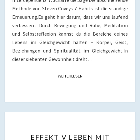
Interdependenz. 7. Schärfe die Säge Die abschließende
Methode von Steven Coveys 7 Habits ist die ständige
Erneuerung.Es geht hier darum, dass wir uns laufend
verbessern. Durch Bewegung und Ruhe, Meditation
und Selbstreflexion kannst du die Bereiche deines
Lebens im Gleichgewicht halten – Körper, Geist,
Beziehungen und Spiritualität im Gleichgewicht.In
dieser siebenten Gewohnheit dreht…
WEITERLESEN
WEITERLESEN
EFFEKTIV
EFFEKTIV LEBEN MIT
LEBEN