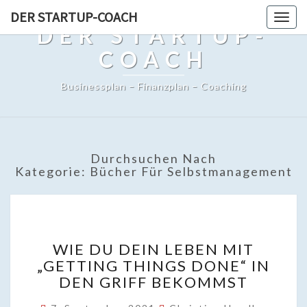
DER STARTUP-COACH
Togg
DER STARTUP-
navig
COACH
Businessplan – Finanzplan – Coaching
Durchsuchen Nach
Kategorie:
Bücher Für Selbstmanagement
WIE
WIE DU DEIN LEBEN MIT
DU
„GETTING THINGS DONE“ IN
DEIN
DEN GRIFF BEKOMMST
LEBEN
MIT