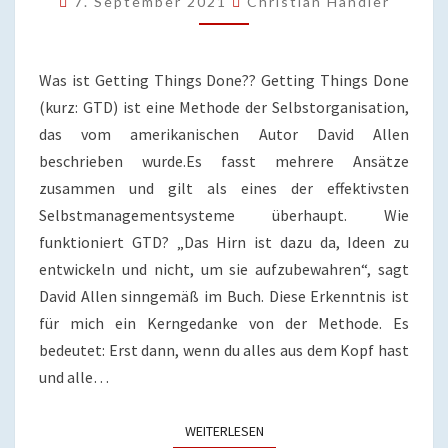
7. September 2021
Christian Handler
„GETTING
THINGS
DONE“
IN
Was ist Getting Things Done?? Getting Things Done
DEN
(kurz: GTD) ist eine Methode der Selbstorganisation,
GRIFF
das vom amerikanischen Autor David Allen
BEKOMMST
beschrieben wurde.Es fasst mehrere Ansätze
zusammen und gilt als eines der effektivsten
Selbstmanagementsysteme überhaupt. Wie
funktioniert GTD? „Das Hirn ist dazu da, Ideen zu
entwickeln und nicht, um sie aufzubewahren“, sagt
David Allen sinngemäß im Buch. Diese Erkenntnis ist
für mich ein Kerngedanke von der Methode. Es
bedeutet: Erst dann, wenn du alles aus dem Kopf hast
und alle…
WEITERLESEN
WEITERLESEN