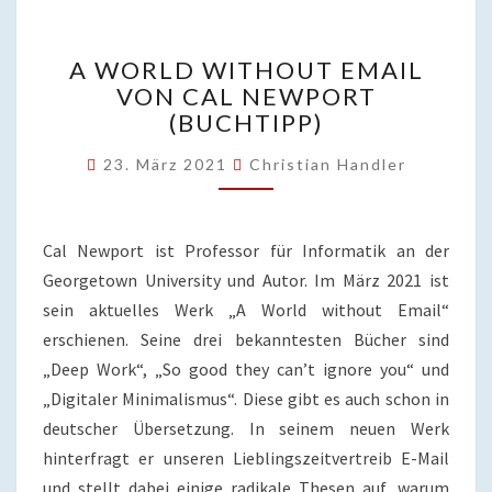
A
A WORLD WITHOUT EMAIL
WORLD
VON CAL NEWPORT
WITHOUT
(BUCHTIPP)
EMAIL
VON
23. März 2021
Christian Handler
CAL
NEWPORT
(BUCHTIPP)
Cal Newport ist Professor für Informatik an der
Georgetown University und Autor. Im März 2021 ist
sein aktuelles Werk „A World without Email“
erschienen. Seine drei bekanntesten Bücher sind
„Deep Work“, „So good they can’t ignore you“ und
„Digitaler Minimalismus“. Diese gibt es auch schon in
deutscher Übersetzung. In seinem neuen Werk
hinterfragt er unseren Lieblingszeitvertreib E-Mail
und stellt dabei einige radikale Thesen auf, warum