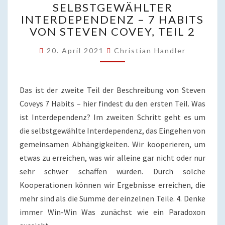
SELBSTGEWÄHLTER
MIT
INTERDEPENDENZ – 7 HABITS
SELBSTGEWÄHLTER
INTERDEPENDENZ
VON STEVEN COVEY, TEIL 2
–
7
20. April 2021
Christian Handler
HABITS
VON
STEVEN
Das ist der zweite Teil der Beschreibung von Steven
COVEY,
Coveys 7 Habits – hier findest du den ersten Teil. Was
TEIL
ist Interdependenz? Im zweiten Schritt geht es um
2
die selbstgewählte Interdependenz, das Eingehen von
gemeinsamen Abhängigkeiten. Wir kooperieren, um
etwas zu erreichen, was wir alleine gar nicht oder nur
sehr schwer schaffen würden. Durch solche
Kooperationen können wir Ergebnisse erreichen, die
mehr sind als die Summe der einzelnen Teile. 4. Denke
immer Win-Win Was zunächst wie ein Paradoxon