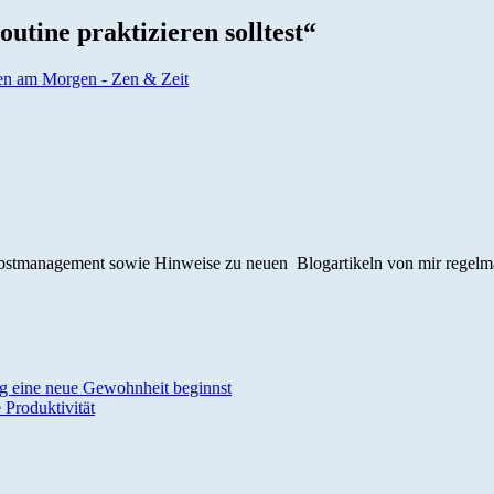
tine praktizieren solltest
“
ken am Morgen - Zen & Zeit
stmanagement sowie Hinweise zu neuen Blogartikeln von mir regelmä
g eine neue Gewohnheit beginnst
 Produktivität