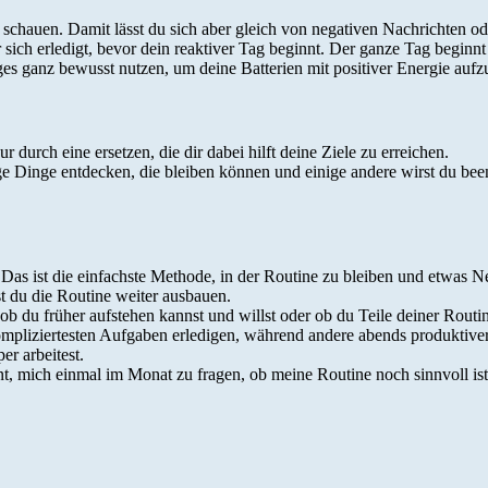
y schauen. Damit lässt du sich aber gleich von negativen Nachrichten od
 sich erledigt, bevor dein reaktiver Tag beginnt. Der ganze Tag beginnt 
ges ganz bewusst nutzen, um deine Batterien mit positiver Energie aufz
durch eine ersetzen, die dir dabei hilft deine Ziele zu erreichen.
 Dinge entdecken, die bleiben können und einige andere wirst du been
as ist die einfachste Methode, in der Routine zu bleiben und etwas 
t du die Routine weiter ausbauen.
b du früher aufstehen kannst und willst oder ob du Teile deiner Routine
liziertesten Aufgaben erledigen, während andere abends produktiver 
r arbeitest.
nt, mich einmal im Monat zu fragen, ob meine Routine noch sinnvoll ist