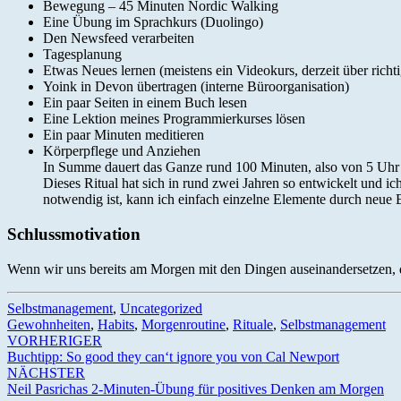
Bewegung – 45 Minuten Nordic Walking
Eine Übung im Sprachkurs (Duolingo)
Den Newsfeed verarbeiten
Tagesplanung
Etwas Neues lernen (meistens ein Videokurs, derzeit über richt
Yoink in Devon übertragen (interne Büroorganisation)
Ein paar Seiten in einem Buch lesen
Eine Lektion meines Programmierkurses lösen
Ein paar Minuten meditieren
Körperpflege und Anziehen
In Summe dauert das Ganze rund 100 Minuten, also von 5 Uhr bis
Dieses Ritual hat sich in rund zwei Jahren so entwickelt und i
notwendig ist, kann ich einfach einzelne Elemente durch neue 
Schlussmotivation
Wenn wir uns bereits am Morgen mit den Dingen auseinandersetzen, d
Selbstmanagement
,
Uncategorized
Gewohnheiten
,
Habits
,
Morgenroutine
,
Rituale
,
Selbstmanagement
Beitrags-
VORHERIGER
Buchtipp: So good they can‘t ignore you von Cal Newport
Navigation
NÄCHSTER
Neil Pasrichas 2-Minuten-Übung für positives Denken am Morgen